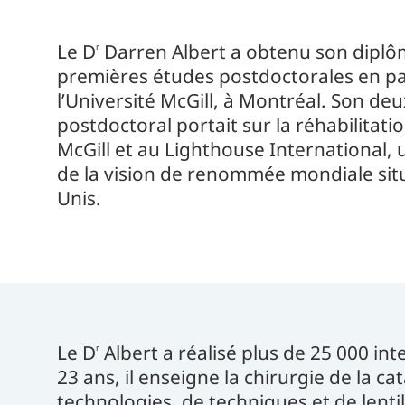
Le D
Darren Albert a obtenu son diplôm
r
premières études postdoctorales en p
l’Université McGill, à Montréal. Son 
postdoctoral portait sur la réhabilitation
McGill et au Lighthouse International, u
de la vision de renommée mondiale situ
Unis.
Le D
Albert a réalisé plus de 25 000 int
r
23 ans, il enseigne la chirurgie de la 
technologies, de techniques et de lentil