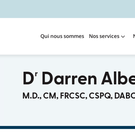
Main
Qui nous sommes
Nos services
navigation
D
Darren Albe
r
M.D., CM, FRCSC, CSPQ, DAB